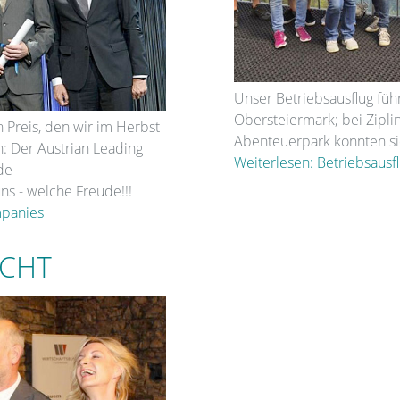
Unser Betriebsausflug führ
Obersteiermark; bei Zipli
n Preis, den wir im Herbst
Abenteuerpark konnten sic
 Der Austrian Leading
Weiterlesen: Betriebsausf
de
ns - welche Freude!!!
mpanies
ACHT