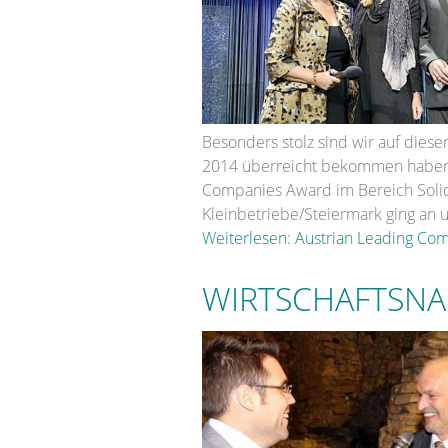
Besonders stolz sind wir auf diese
2014 überreicht bekommen haben:
Companies Award im Bereich Soli
Kleinbetriebe/Steiermark ging an u
Weiterlesen: Austrian Leading Co
WIRTSCHAFTSN