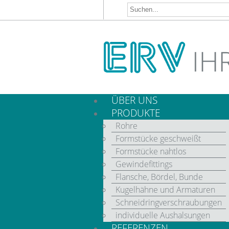
ÜBER UNS
PRODUKTE
Rohre
Formstücke geschweißt
Formstücke nahtlos
Gewindefittings
Flansche, Bördel, Bunde
Kugelhähne und Armaturen
Schneidringverschraubungen
individuelle Aushalsungen
REFERENZEN