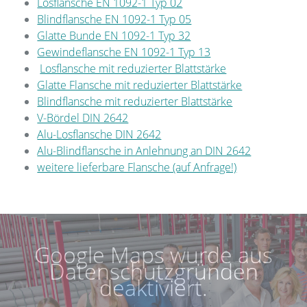
Losflansche EN 1092-1 Typ 02
Blindflansche EN 1092-1 Typ 05
Glatte Bunde EN 1092-1 Typ 32
Gewindeflansche EN 1092-1 Typ 13
Losflansche mit reduzierter Blattstärke
Glatte Flansche mit reduzierter Blattstärke
Blindflansche mit reduzierter Blattstärke
V-Bördel DIN 2642
Alu-Losflansche DIN 2642
Alu-Blindflansche in Anlehnung an DIN 2642
weitere lieferbare Flansche (auf Anfrage!)
Google Maps wurde aus
Datenschutzgründen
deaktiviert.