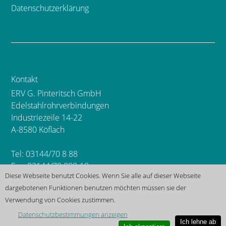
Datenschutzerklärung
Kontakt
ERV G. Pinteritsch GmbH
Edelstahlrohrverbindungen
Industriezeile 14-22
A-8580 Köflach
Tel: 03144/70 8 88
Fax: 03144/70 888-18
Diese Webseite benutzt Cookies. Wenn Sie alle auf dieser Webseite
dargebotenen Funktionen benutzen möchten müssen sie der
Mail:
office@erv-gmbh.at
Verwendung von Cookies zustimmen.
Datenschutzbestimmungen anzeigen
Ich lehne ab